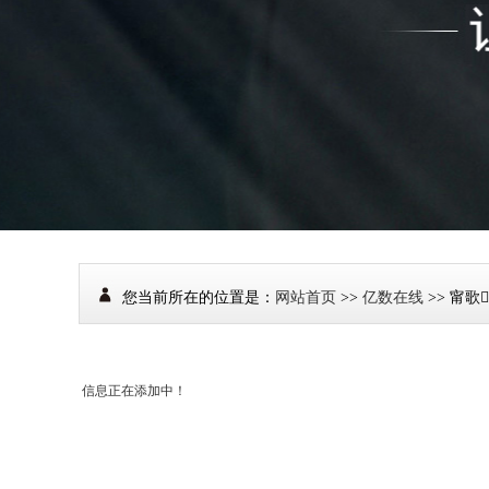
您当前所在的位置是：
网站首页
>>
亿数在线
>> 甯歌
信息正在添加中！