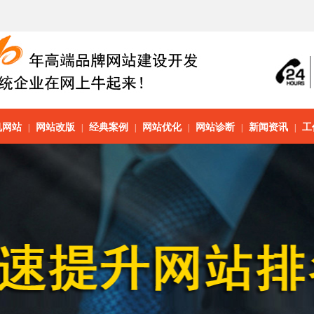
机网站
网站改版
经典案例
网站优化
网站诊断
新闻资讯
工
|
|
|
|
|
|