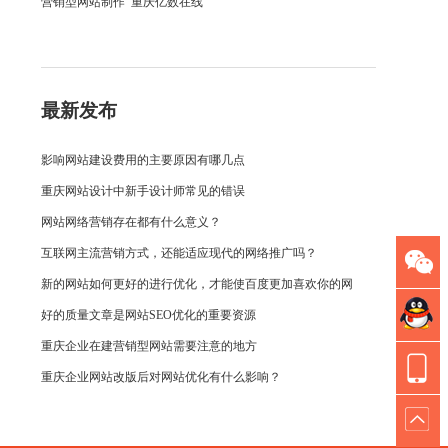
营销型网站制作
重庆亿数在线
最新发布
影响网站建设费用的主要原因有哪几点
重庆网站设计中新手设计师常见的错误
网站网络营销存在都有什么意义？
互联网主流营销方式，还能适应现代的网络推广吗？
新的网站如何更好的进行优化，才能使百度更加喜欢你的网
好的质量文章是网站SEO优化的重要资源
重庆企业在建营销型网站需要注意的地方
重庆企业网站改版后对网站优化有什么影响？