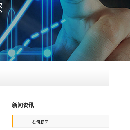
新闻资讯
公司新闻